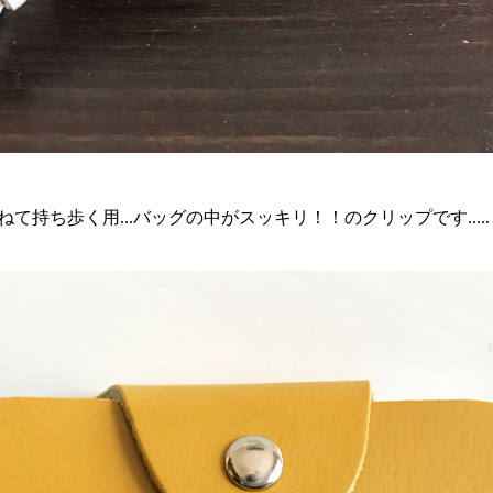
て持ち歩く用...バッグの中がスッキリ！！のクリップです....