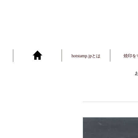
hotstamp.jpとは
焼印を