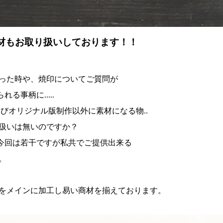
材もお取り扱いしております！！
った時や、焼印についてご質問が
れる事柄に.....
びオリジナル版制作以外に素材になる物..
扱いは無いのですか？
.今回は若干ですが私共でご提供出来る
。
をメインに加工し易い商材を揃えております。