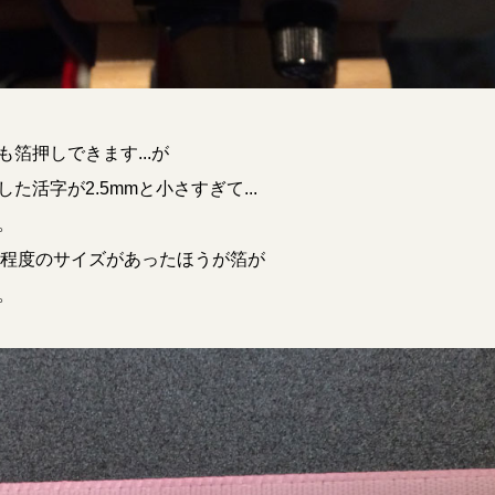
箔押しできます...が
活字が2.5mmと小さすぎて...
。
m程度のサイズがあったほうが箔が
。